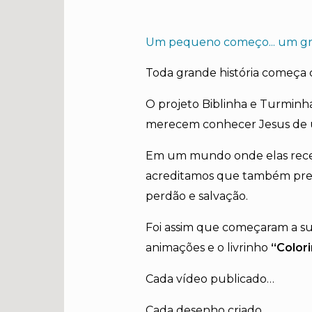
Um pequeno começo... um gr
Toda grande história começa
O projeto Biblinha e Turminh
merecem conhecer Jesus de um
Em um mundo onde elas receb
acreditamos que também prec
perdão e salvação.
Foi assim que começaram a surg
animações e o livrinho
“Color
Cada vídeo publicado…
Cada desenho criado…