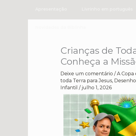
Ir
Apresentação
Livrinho em português
para
o
Novidades da Biblinha
conteúdo
Crianças de Toda
Conheça a Missã
Deixe um comentário
/
A Copa 
toda Terra para Jesus
,
Desenhos
Infantil
/
julho 1, 2026