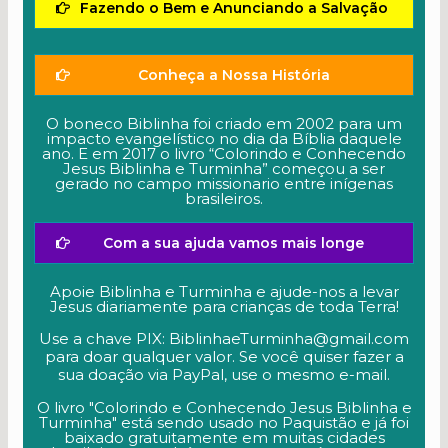
Fazendo o Bem e Anunciando a Salvação
Conheça a Nossa História
O boneco Biblinha foi criado em 2002 para um
impacto evangelístico no dia da Bíblia daquele
ano. E em 2017 o livro “Colorindo e Conhecendo
Jesus Biblinha e Turminha” começou a ser
gerado no campo missionario entre inígenas
brasileiros.
Com a sua ajuda vamos mais longe
Apoie Biblinha e Turminha e ajude-nos a levar
Jesus diariamente para crianças de toda Terra!
Use a chave PIX: BiblinhaeTurminha@gmail.com
para doar qualquer valor. Se você quiser fazer a
sua doação via PayPal, use o mesmo e-mail.
O livro "Colorindo e Conhecendo Jesus Biblinha e
Turminha" está sendo usado no Paquistão e já foi
baixado gratuitamente em muitas cidades