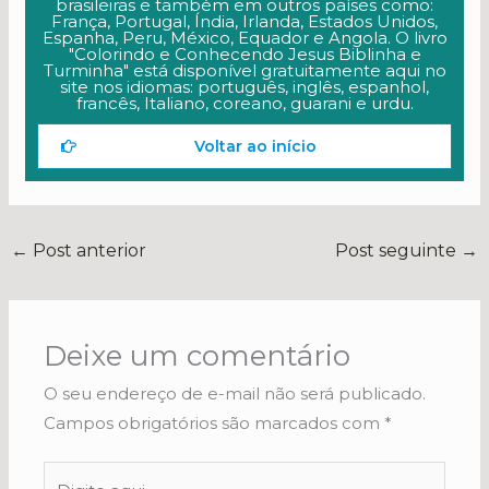
brasileiras e também em outros países como:
França, Portugal, Índia, Irlanda, Estados Unidos,
Espanha, Peru, México, Equador e Angola. O livro
"Colorindo e Conhecendo Jesus Biblinha e
Turminha" está disponível gratuitamente aqui no
site nos idiomas: português, inglês, espanhol,
francês, Italiano, coreano, guarani e urdu.
Voltar ao início
←
Post anterior
Post seguinte
→
Deixe um comentário
O seu endereço de e-mail não será publicado.
Campos obrigatórios são marcados com
*
Digite