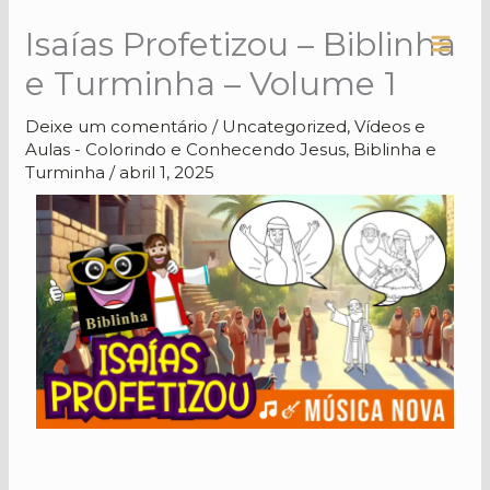
Ir
Isaías Profetizou – Biblinha
para
o
e Turminha – Volume 1
conteúdo
Deixe um comentário
/
Uncategorized
,
Vídeos e
Aulas - Colorindo e Conhecendo Jesus, Biblinha e
Turminha
/
abril 1, 2025