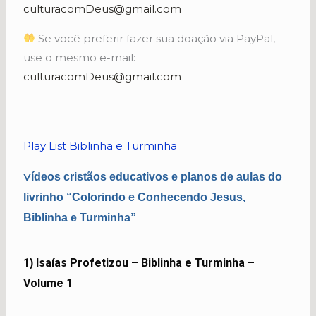
culturacomDeus@gmail.com
Se você preferir fazer sua doação via PayPal,
use o mesmo e-mail:
culturacomDeus@gmail.com
Play List Biblinha e Turminha
V
ídeos cristãos educativos
e planos de aulas
d
o
livrinho “Colorindo e Conhecendo Jesus,
Biblinha e Turminha”
1
Isaías Profetizou – Biblinha e Turminha –
)
Volume 1