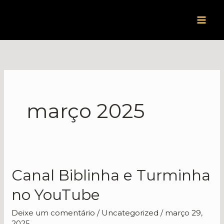
Ir
para
o
conteúdo
março 2025
Canal Biblinha e Turminha
Canal
Biblinha
no YouTube
e
Turminha
Deixe um comentário
/
Uncategorized
/
março 29,
2025