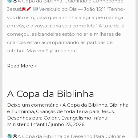
A Copa da Biblinha. Colorindo e Conhecendo
Jesus!
Versículo do Dia — João 15:11 “Tenho-
vos dito isto, para que a minha alegria permaneça
em vós, e a vossa aleria seja completa” A torcida já
começou, as bandeiras estão no ar e milhares de
crianças estão acompanhando as partidas de
futebol. Mas você já imaginou
Read More »
A Copa da Biblinha
A
Copa
Deixe um comentário
/
A Copa da Biblinha
,
Biblinha
da
e Turminha
,
Crianças de toda Terra para Jesus
,
Biblinha
Desenhos para Colorir
,
Evangelismo Infantil
,
Ministerio Infantil
/
junho 23, 2026
A Copa da Biblinha de Desenho Para Colorir e