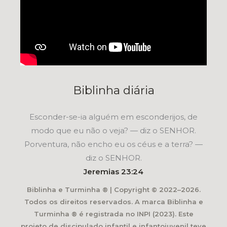
Biblinha diária
Esconder-se-ia alguém em esconderijos, de
modo que eu não o veja? — diz o SENHOR.
Porventura, não encho eu os céus e a terra? —
diz o SENHOR.
Jeremias 23:24
Biblinha e Turminha ® | Copyright © 2022–2026.
Todos os direitos reservados. A marca Biblinha e
Turminha ® é registrada no INPI (2023). Este
projeto de discipulado infantil e infantojuvenil teve