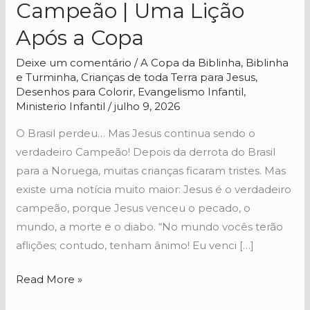
Campeão | Uma Lição
o
Após a Copa
Verdadeiro
Campeão
Deixe um comentário
/
A Copa da Biblinha
,
Biblinha
|
e Turminha
,
Crianças de toda Terra para Jesus
,
Uma
Desenhos para Colorir
,
Evangelismo Infantil
,
Ministerio Infantil
/
julho 9, 2026
Lição
Após
O Brasil perdeu… Mas Jesus continua sendo o
a
verdadeiro Campeão! Depois da derrota do Brasil
Copa
para a Noruega, muitas crianças ficaram tristes. Mas
existe uma notícia muito maior: Jesus é o verdadeiro
campeão, porque Jesus venceu o pecado, o
mundo, a morte e o diabo. “No mundo vocês terão
aflições; contudo, tenham ânimo! Eu venci […]
Read More »