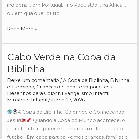
indígena… em Portugal… no Paquistão… na África…
ou em qualquer outro
Read More »
Cabo Verde na Copa da
Cabo
Verde
Biblinha
na
Copa
Deixe um comentário
/
A Copa da Biblinha
,
Biblinha
e Turminha
,
Crianças de toda Terra para Jesus
,
da
Desenhos para Colorir
,
Evangelismo Infantil
,
Biblinha
Ministerio Infantil
/
junho 27, 2026
A Copa da Biblinha. Colorindo e Conhecendo
Jesus!
Quando a Copa do Mundo acontece, o
planeta inteiro parece falar a mesma língua: a do
futebol. Em cada partida, vemos crianças, famílias e