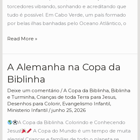
torcedores vibrando, sonhando e acreditando que
tudo é possível. Em Cabo Verde, um país formado
por belas ilhas banhadas pelo Oceano Atlântico, o
Read More »
A Alemanha na Copa da
A
Alemanha
Biblinha
na
Copa
Deixe um comentário
/
A Copa da Biblinha
,
Biblinha
e Turminha
,
Crianças de toda Terra para Jesus
,
da
Desenhos para Colorir
,
Evangelismo Infantil
,
Biblinha
Ministerio Infantil
/
junho 25, 2026
A Copa da Biblinha. Colorindo e Conhecendo
Jesus!
A Copa do Mundo é um tempo de muita
alegria! Crianças e famílias de todo o planeta se