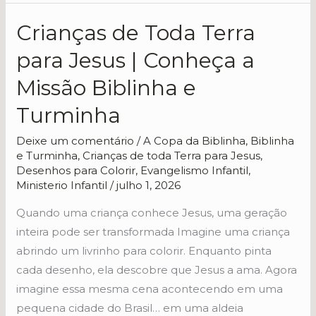
Crianças de Toda Terra
Crianças
de
para Jesus | Conheça a
Toda
Missão Biblinha e
Terra
para
Turminha
Jesus
Deixe um comentário
/
A Copa da Biblinha
,
Biblinha
|
e Turminha
,
Crianças de toda Terra para Jesus
,
Conheça
Desenhos para Colorir
,
Evangelismo Infantil
,
a
Ministerio Infantil
/
julho 1, 2026
Missão
Quando uma criança conhece Jesus, uma geração
Biblinha
inteira pode ser transformada Imagine uma criança
e
abrindo um livrinho para colorir. Enquanto pinta
Turminha
cada desenho, ela descobre que Jesus a ama. Agora
imagine essa mesma cena acontecendo em uma
pequena cidade do Brasil… em uma aldeia