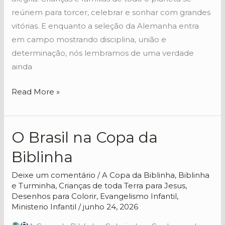
reúnem para torcer, celebrar e sonhar com grandes
vitórias. E enquanto a seleção da Alemanha entra
em campo mostrando disciplina, união e
determinação, nós lembramos de uma verdade
ainda
Read More »
O Brasil na Copa da
O
Brasil
Biblinha
na
Copa
Deixe um comentário
/
A Copa da Biblinha
,
Biblinha
e Turminha
,
Crianças de toda Terra para Jesus
,
da
Desenhos para Colorir
,
Evangelismo Infantil
,
Biblinha
Ministerio Infantil
/
junho 24, 2026