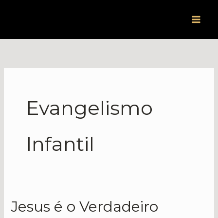
Ir
para
o
conteúdo
Evangelismo
Infantil
Jesus é o Verdadeiro
Jesus
é