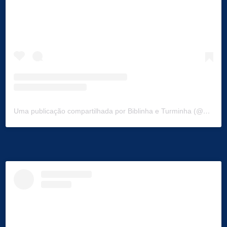
Uma publicação compartilhada por Biblinha e Turminha (@biblinhaeturminha)