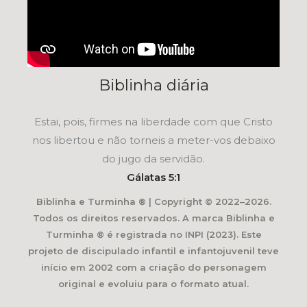
Biblinha diária
Estai, pois, firmes na liberdade com que Cristo
nos libertou e não torneis a meter-vos debaixo
do jugo da servidão.
Gálatas 5:1
Biblinha e Turminha ® | Copyright © 2022–2026.
Todos os direitos reservados. A marca Biblinha e
Turminha ® é registrada no INPI (2023). Este
projeto de discipulado infantil e infantojuvenil teve
início em 2002 com a criação do personagem
original e evoluiu para o formato atual.