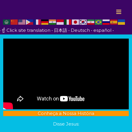
Ir
para
o
conteúdo
• ☝️ Click site translation • 日本語 • Deutsch • español •
Conheça a Nossa História
Disse Jesus: