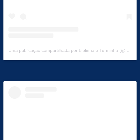
Uma publicação compartilhada por Biblinha e Turminha (@biblinhaeturminha)