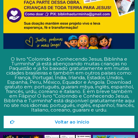
O livro "Colorindo e Conhecendo Jesus, Biblinha e
Turminha" já está abençoando muitas crianças no
Paquistão e já foi baixado gratuitamente em muitas
cidades brasileiras e também em outros países como:
França, Portugal, Índia, Irlanda, Estados Unidos,
Espanha, Peru, México, Equador e Angola. Download
gratuito em: português, guarani mbya, inglês, espanhol,
francês, urdu, coreano e italiano. E em breve também
em Filipino! O livro "Colorindo e Conhecendo Jesus,
Biblinha e Turminha" está disponível gratuitamente aqui
no site nos idiomas: português, inglês, espanhol, francês,
Italiano, coreano, guarani e urdu.
Voltar ao início