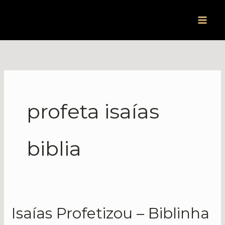
Ir
para
o
conteúdo
profeta isaías
biblia
Isaías Profetizou – Biblinha
Isaías
Profetizou