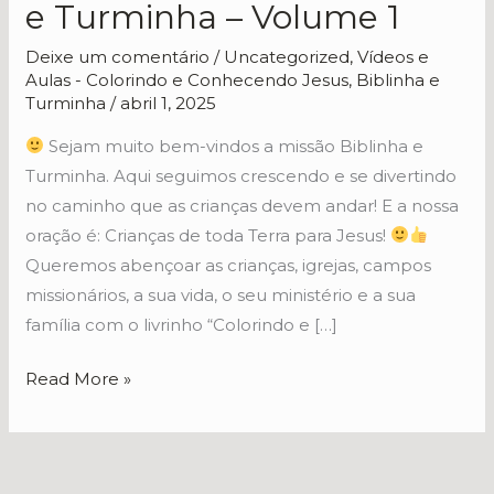
e Turminha – Volume 1
–
Biblinha
Deixe um comentário
/
Uncategorized
,
Vídeos e
Aulas - Colorindo e Conhecendo Jesus, Biblinha e
e
Turminha
/
abril 1, 2025
Turminha
–
Sejam muito bem-vindos a missão Biblinha e
Volume
Turminha. Aqui seguimos crescendo e se divertindo
1
no caminho que as crianças devem andar! E a nossa
oração é: Crianças de toda Terra para Jesus!
Queremos abençoar as crianças, igrejas, campos
missionários, a sua vida, o seu ministério e a sua
família com o livrinho “Colorindo e […]
Read More »