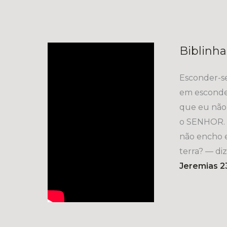
Biblinha
Esconder-s
em esconde
que eu não 
o SENHOR. 
não encho e
terra? — di
Jeremias 2