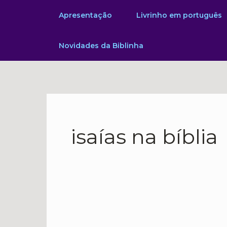
Ir
Apresentação
Livrinho em português
para
o
Novidades da Biblinha
conteúdo
isaías na bíblia