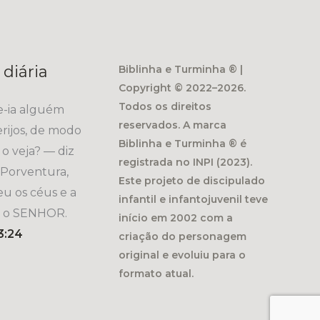
 diária
Biblinha e Turminha ® |
Copyright © 2022–2026.
Todos os direitos
e-ia alguém
reservados. A marca
rijos, de modo
Biblinha e Turminha ® é
o veja? — diz
registrada no INPI (2023).
Porventura,
Este projeto de discipulado
u os céus e a
infantil e infantojuvenil teve
z o SENHOR.
início em 2002 com a
3:24
criação do personagem
original e evoluiu para o
formato atual.