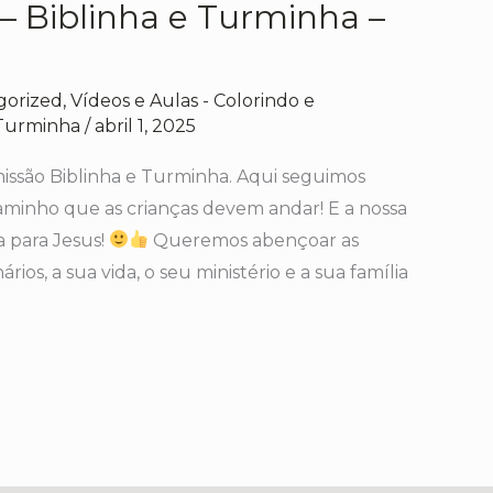
 – Biblinha e Turminha –
gorized
,
Vídeos e Aulas - Colorindo e
 Turminha
/
abril 1, 2025
ssão Biblinha e Turminha. Aqui seguimos
aminho que as crianças devem andar! E a nossa
a para Jesus!
Queremos abençoar as
ários, a sua vida, o seu ministério e a sua família