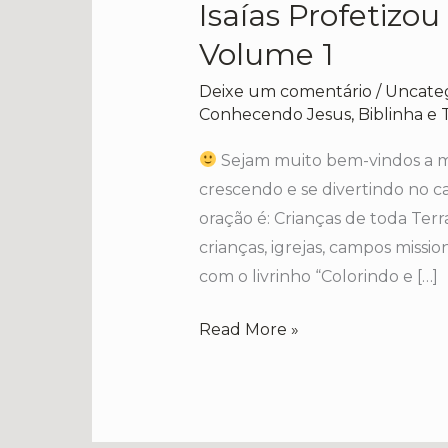
Isaías Profetizou
Isaías
Profetizou
Volume 1
–
Deixe um comentário
/
Uncate
Biblinha
Conhecendo Jesus, Biblinha e
e
Turminha
Sejam muito bem-vindos a mi
–
crescendo e se divertindo no c
Volume
oração é: Crianças de toda Terr
1
crianças, igrejas, campos mission
com o livrinho “Colorindo e […]
Read More »