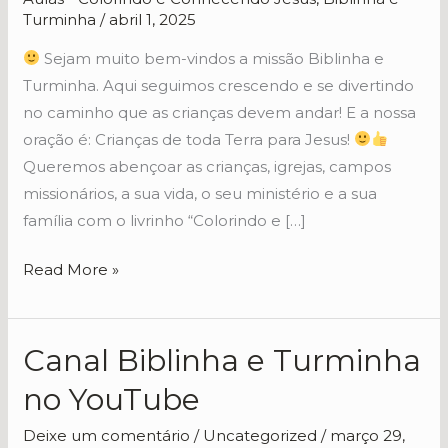
–
Turminha
/
abril 1, 2025
Biblinha
e
Sejam muito bem-vindos a missão Biblinha e
Turminha
Turminha. Aqui seguimos crescendo e se divertindo
–
no caminho que as crianças devem andar! E a nossa
Volume
oração é: Crianças de toda Terra para Jesus!
1
Queremos abençoar as crianças, igrejas, campos
missionários, a sua vida, o seu ministério e a sua
família com o livrinho “Colorindo e […]
Read More »
Canal Biblinha e Turminha
Canal
Biblinha
no YouTube
e
Turminha
Deixe um comentário
/
Uncategorized
/
março 29,