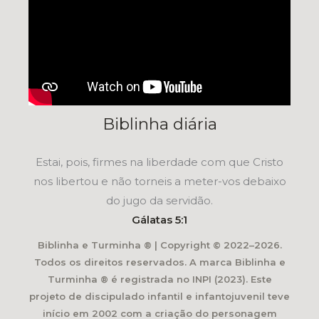
Biblinha diária
Estai, pois, firmes na liberdade com que Cristo
nos libertou e não torneis a meter-vos debaixo
do jugo da servidão.
Gálatas 5:1
Biblinha e Turminha ® | Copyright © 2022–2026.
Todos os direitos reservados. A marca Biblinha e
Turminha ® é registrada no INPI (2023). Este
projeto de discipulado infantil e infantojuvenil teve
início em 2002 com a criação do personagem