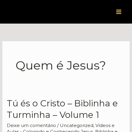
Ir
para
o
conteúdo
Quem é Jesus?
Tú és o Cristo – Biblinha e
Tú
és
Turminha – Volume 1
o
Cristo
Deixe um comentário
/
Uncategorized
,
Vídeos e
Aulas - Colorindo e Conhecendo Jesus, Biblinha e