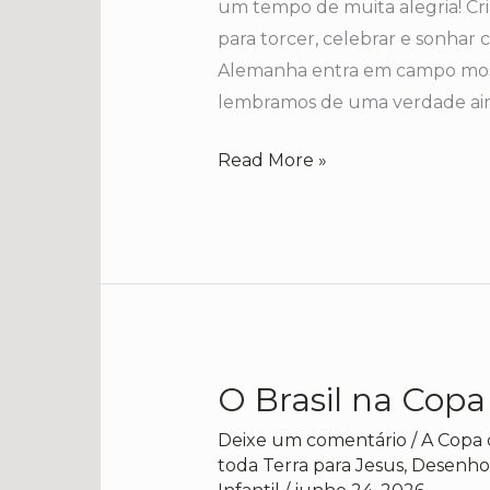
um tempo de muita alegria! Cri
para torcer, celebrar e sonhar 
Alemanha entra em campo mostr
lembramos de uma verdade ai
Read More »
O Brasil na Copa
O
Brasil
Deixe um comentário
/
A Copa 
na
toda Terra para Jesus
,
Desenhos
Copa