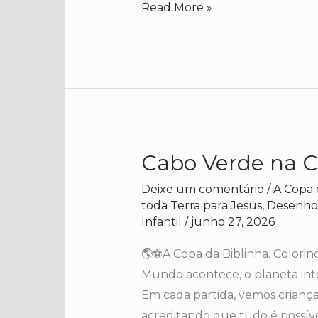
Read More »
Turminha
Cabo Verde na C
Cabo
Verde
Deixe um comentário
/
A Copa 
na
toda Terra para Jesus
,
Desenhos
Copa
Infantil
/
junho 27, 2026
da
🌎⚽A Copa da Biblinha. Colori
Biblinha
Mundo acontece, o planeta inte
Em cada partida, vemos criança
acreditando que tudo é possív