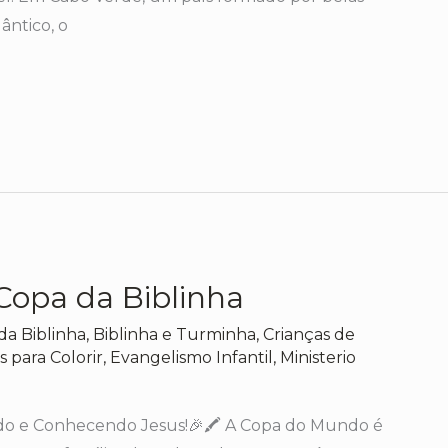
ântico, o
opa da Biblinha
da Biblinha
,
Biblinha e Turminha
,
Crianças de
 para Colorir
,
Evangelismo Infantil
,
Ministerio
ndo e Conhecendo Jesus!🎉🖍️ A Copa do Mundo é