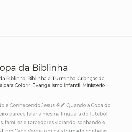
opa da Biblinha
da Biblinha
,
Biblinha e Turminha
,
Crianças de
 para Colorir
,
Evangelismo Infantil
,
Ministerio
ndo e Conhecendo Jesus!🎉🖍️ Quando a Copa do
iro parece falar a mesma língua: a do futebol.
s, famílias e torcedores vibrando, sonhando e
el. Em Cabo Verde, um país formado por belas