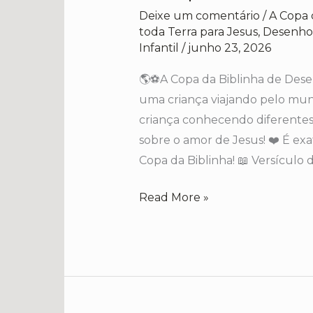
Copa
Deixe um comentário
/
A Copa 
da
toda Terra para Jesus
,
Desenhos
Biblinha
Infantil
/
junho 23, 2026
🌎⚽A Copa da Biblinha de Desen
uma criança viajando pelo mun
criança conhecendo diferentes
sobre o amor de Jesus! ❤️ É e
Copa da Biblinha! 📖 Versículo 
Read More »