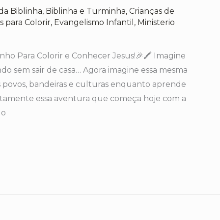
da Biblinha
,
Biblinha e Turminha
,
Crianças de
 para Colorir
,
Evangelismo Infantil
,
Ministerio
ho Para Colorir e Conhecer Jesus!🎉🖍️ Imagine
do sem sair de casa… Agora imagine essa mesma
 povos, bandeiras e culturas enquanto aprende
xatamente essa aventura que começa hoje com a
do