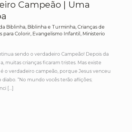
deiro Campeão | Uma
pa
da Biblinha
,
Biblinha e Turminha
,
Crianças de
 para Colorir
,
Evangelismo Infantil
,
Ministerio
ntinua sendo o verdadeiro Campeão! Depois da
, muitas crianças ficaram tristes. Mas existe
s é o verdadeiro campeão, porque Jesus venceu
 diabo. “No mundo vocês terão aflições;
ci […]