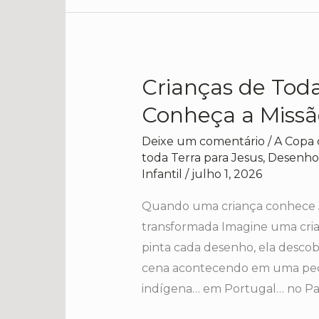
Crianças de Toda
Crianças
de
Conheça a Missã
Toda
Deixe um comentário
/
A Copa 
Terra
toda Terra para Jesus
,
Desenhos
para
Infantil
/
julho 1, 2026
Jesus
Quando uma criança conhece Je
|
transformada Imagine uma cria
Conheça
pinta cada desenho, ela desco
a
cena acontecendo em uma pequ
Missão
indígena… em Portugal… no Pa
Biblinha
e