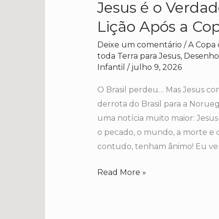
Jesus é o Verda
Jesus
é
Lição Após a Co
o
Deixe um comentário
/
A Copa 
Verdadeiro
toda Terra para Jesus
,
Desenhos
Campeão
Infantil
/
julho 9, 2026
|
O Brasil perdeu… Mas Jesus co
Uma
derrota do Brasil para a Noruega
Lição
uma notícia muito maior: Jesu
Após
o pecado, o mundo, a morte e o
a
contudo, tenham ânimo! Eu ven
Copa
Read More »