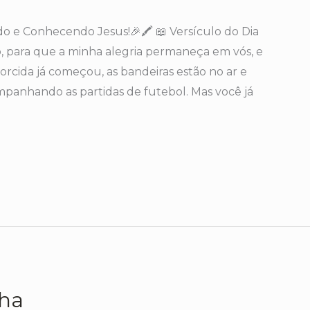
do e Conhecendo Jesus!🎉🖍️ 📖 Versículo do Dia
to, para que a minha alegria permaneça em vós, e
torcida já começou, as bandeiras estão no ar e
mpanhando as partidas de futebol. Mas você já
nha