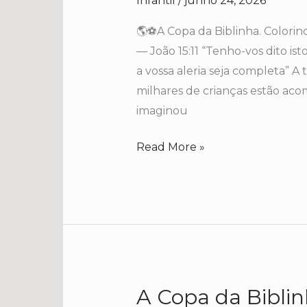
Infantil
/
junho 24, 2026
da
🌎⚽A Copa da Biblinha. Colorin
Biblinha
— João 15:11 “Tenho-vos dito is
a vossa aleria seja completa” A 
milhares de crianças estão aco
imaginou
Read More »
A Copa da Bibli
A