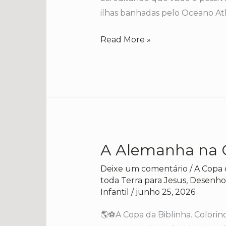
ilhas banhadas pelo Oceano Atl
Read More »
A Alemanha na C
A
Alemanha
Deixe um comentário
/
A Copa 
na
toda Terra para Jesus
,
Desenhos
Copa
Infantil
/
junho 25, 2026
da
🌎⚽A Copa da Biblinha. Colori
Biblinha