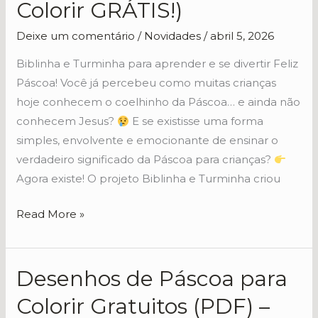
Colorir GRÁTIS!)
Para
Deixe um comentário
/
Novidades
/
abril 5, 2026
Crianças
(Com
Biblinha e Turminha para aprender e se divertir Feliz
Vídeo
Páscoa! Você já percebeu como muitas crianças
+
hoje conhecem o coelhinho da Páscoa… e ainda não
Livro
conhecem Jesus?
E se existisse uma forma
Para
simples, envolvente e emocionante de ensinar o
Colorir
verdadeiro significado da Páscoa para crianças?
GRÁTIS!)
Agora existe! O projeto Biblinha e Turminha criou
Read More »
Desenhos de Páscoa para
Desenhos
de
Colorir Gratuitos (PDF) –
Páscoa