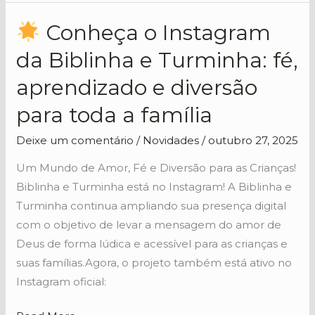
Conheça o Instagram
Conheça
da Biblinha e Turminha: fé,
o
aprendizado e diversão
Instagram
da
para toda a família
Biblinha
Deixe um comentário
/
Novidades
/
outubro 27, 2025
e
Turminha:
Um Mundo de Amor, Fé e Diversão para as Crianças!
fé,
Biblinha e Turminha está no Instagram! A Biblinha e
aprendizado
Turminha continua ampliando sua presença digital
e
com o objetivo de levar a mensagem do amor de
diversão
Deus de forma lúdica e acessível para as crianças e
para
suas famílias.Agora, o projeto também está ativo no
toda
Instagram oficial:
a
família