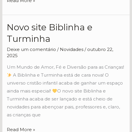
Read More »
Novo site Biblinha e
Novo
site
Turminha
Biblinha
e
Deixe um comentário
/
Novidades
/
outubro 22,
2025
Turminha
Um Mundo de Amor, Fé e Diversão para as Crianças!
A Biblinha e Turminha está de cara nova! O
universo cristão infantil acaba de ganhar um espaço
ainda mais especial!
O novo site Biblinha e
Turminha acaba de ser lançado e está cheio de
novidades para abençoar pais, professores e, claro,
as crianças que
Read More »