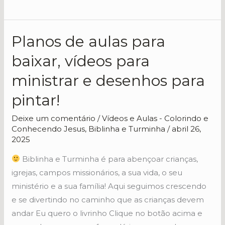
Planos de aulas para
Planos
de
baixar, vídeos para
aulas
ministrar e desenhos para
para
baixar,
pintar!
vídeos
Deixe um comentário
/
Vídeos e Aulas - Colorindo e
para
Conhecendo Jesus, Biblinha e Turminha
/
abril 26,
ministrar
2025
e
Biblinha e Turminha é para abençoar crianças,
desenhos
igrejas, campos missionários, a sua vida, o seu
para
ministério e a sua família! Aqui seguimos crescendo
pintar!
e se divertindo no caminho que as crianças devem
andar Eu quero o livrinho Clique no botão acima e