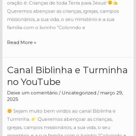
Volume
oração é: Crianças de toda Terra para Jesus!
1
Queremos abençoar as crianças, igrejas, campos
missionários, a sua vida, o seu ministério e a sua
família com o livrinho “Colorindo e
Read More »
Canal Biblinha e Turminha
Canal
Biblinha
no YouTube
e
Turminha
Deixe um comentário
/
Uncategorized
/
março 29,
2025
no
YouTube
Sejam muito bem vindos ao canal Biblinha e
Turminha.
Queremos abençoar as crianças,
igrejas, campos missionários, a sua vida, o seu
ministério e a sua família com o livrinho “Colorindo e