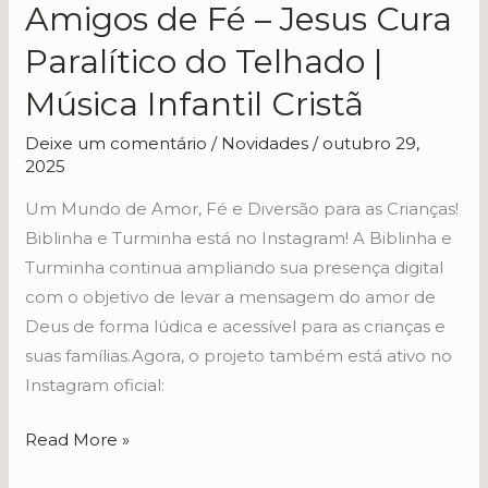
Amigos de Fé – Jesus Cura
Amigos
de
Paralítico do Telhado |
Fé
Música Infantil Cristã
–
Jesus
Deixe um comentário
/
Novidades
/
outubro 29,
Cura
2025
Paralítico
Um Mundo de Amor, Fé e Diversão para as Crianças!
do
Biblinha e Turminha está no Instagram! A Biblinha e
Telhado
Turminha continua ampliando sua presença digital
|
com o objetivo de levar a mensagem do amor de
Música
Deus de forma lúdica e acessível para as crianças e
Infantil
suas famílias.Agora, o projeto também está ativo no
Cristã
Instagram oficial:
Read More »