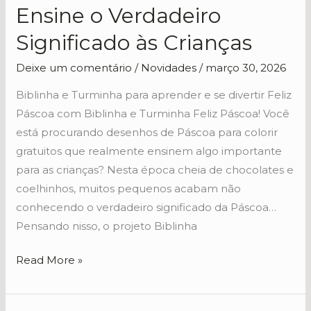
Ensine o Verdadeiro
para
Colorir
Significado às Crianças
Gratuitos
Deixe um comentário
/
Novidades
/
março 30, 2026
(PDF)
–
Biblinha e Turminha para aprender e se divertir Feliz
Ensine
Páscoa com Biblinha e Turminha Feliz Páscoa! Você
o
está procurando desenhos de Páscoa para colorir
Verdadeiro
gratuitos que realmente ensinem algo importante
Significado
para as crianças? Nesta época cheia de chocolates e
às
coelhinhos, muitos pequenos acabam não
Crianças
conhecendo o verdadeiro significado da Páscoa…
Pensando nisso, o projeto Biblinha
Read More »