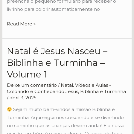
preencha o pequeno formulário para receber o
livrinho para colorir automaticamente no
Read More »
Natal é Jesus Nasceu –
Natal
é
Biblinha e Turminha –
Jesus
Volume 1
Nasceu
–
Deixe um comentário
/
Natal
,
Vídeos e Aulas -
Biblinha
Colorindo e Conhecendo Jesus, Biblinha e Turminha
e
/
abril 3, 2025
Turminha
Sejam muito bem-vindos a missão Biblinha e
–
Turminha. Aqui seguimos crescendo e se divertindo
Volume
no caminho que as crianças devem andar! E a nossa
1
oração também é o nosso slogan: Crianças de toda