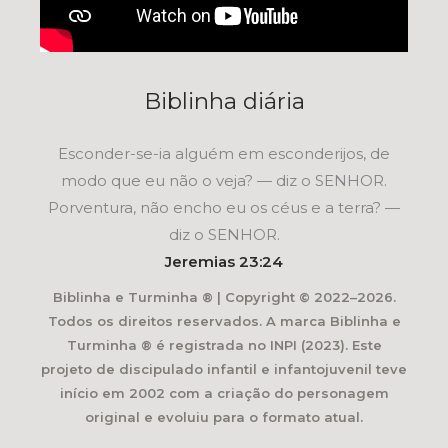
Biblinha diária
Esconder-se-ia alguém em esconderijos, de
modo que eu não o veja? — diz o SENHOR.
Porventura, não encho eu os céus e a terra? —
diz o SENHOR.
Jeremias 23:24
Biblinha e Turminha ® | Copyright © 2022–2026.
Todos os direitos reservados. A marca Biblinha e
Turminha ® é registrada no INPI (2023). Este
projeto de discipulado infantil e infantojuvenil teve
início em 2002 com a criação do personagem
original e evoluiu para o formato atual.