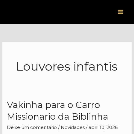
Ir
para
o
conteúdo
Louvores infantis
Vakinha para o Carro
Vakinha
para
Missionario da Biblinha
o
Carro
Deixe um comentário
/
Novidades
/
abril 10, 2026