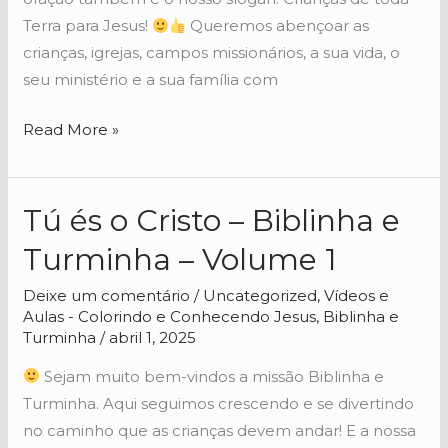
Terra para Jesus!
Queremos abençoar as
crianças, igrejas, campos missionários, a sua vida, o
seu ministério e a sua família com
Read More »
Tú és o Cristo – Biblinha e
Tú
és
Turminha – Volume 1
o
Cristo
Deixe um comentário
/
Uncategorized
,
Vídeos e
Aulas - Colorindo e Conhecendo Jesus, Biblinha e
–
Turminha
/
abril 1, 2025
Biblinha
e
Sejam muito bem-vindos a missão Biblinha e
Turminha
Turminha. Aqui seguimos crescendo e se divertindo
–
no caminho que as crianças devem andar! E a nossa