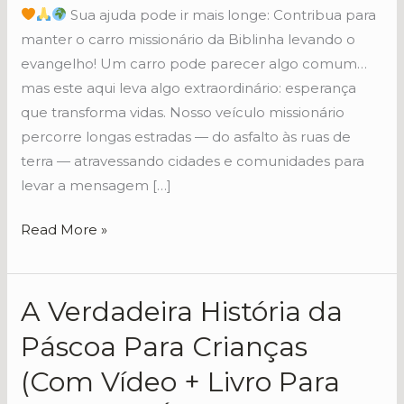
Missionario
Sua ajuda pode ir mais longe: Contribua para
da
manter o carro missionário da Biblinha levando o
Biblinha
evangelho! Um carro pode parecer algo comum…
mas este aqui leva algo extraordinário: esperança
que transforma vidas. Nosso veículo missionário
percorre longas estradas — do asfalto às ruas de
terra — atravessando cidades e comunidades para
levar a mensagem […]
Read More »
A Verdadeira História da
A
Verdadeira
Páscoa Para Crianças
História
(Com Vídeo + Livro Para
da
Páscoa