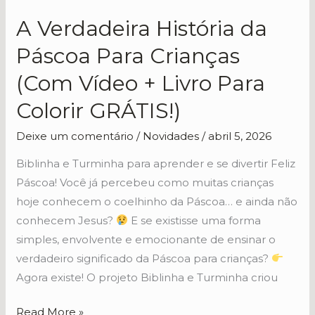
A Verdadeira História da
A
Verdadeira
Páscoa Para Crianças
História
(Com Vídeo + Livro Para
da
Páscoa
Colorir GRÁTIS!)
Para
Deixe um comentário
/
Novidades
/
abril 5, 2026
Crianças
(Com
Biblinha e Turminha para aprender e se divertir Feliz
Vídeo
Páscoa! Você já percebeu como muitas crianças
+
hoje conhecem o coelhinho da Páscoa… e ainda não
Livro
conhecem Jesus?
E se existisse uma forma
Para
simples, envolvente e emocionante de ensinar o
Colorir
verdadeiro significado da Páscoa para crianças?
GRÁTIS!)
Agora existe! O projeto Biblinha e Turminha criou
Read More »