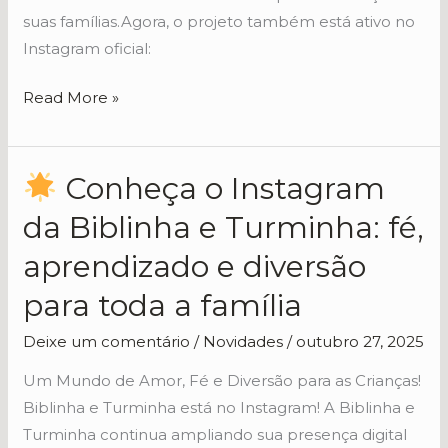
Infantil
suas famílias.Agora, o projeto também está ativo no
Cristã
Instagram oficial:
Read More »
Conheça o Instagram
Conheça
da Biblinha e Turminha: fé,
o
aprendizado e diversão
Instagram
da
para toda a família
Biblinha
Deixe um comentário
/
Novidades
/
outubro 27, 2025
e
Turminha:
Um Mundo de Amor, Fé e Diversão para as Crianças!
fé,
Biblinha e Turminha está no Instagram! A Biblinha e
aprendizado
Turminha continua ampliando sua presença digital