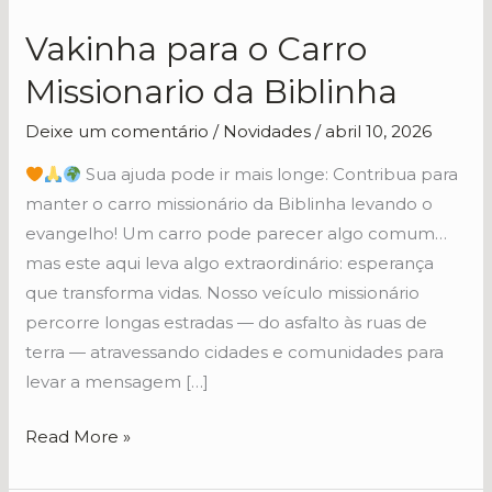
Vakinha para o Carro
Vakinha
para
Missionario da Biblinha
o
Carro
Deixe um comentário
/
Novidades
/
abril 10, 2026
Missionario
Sua ajuda pode ir mais longe: Contribua para
da
manter o carro missionário da Biblinha levando o
Biblinha
evangelho! Um carro pode parecer algo comum…
mas este aqui leva algo extraordinário: esperança
que transforma vidas. Nosso veículo missionário
percorre longas estradas — do asfalto às ruas de
terra — atravessando cidades e comunidades para
levar a mensagem […]
Read More »