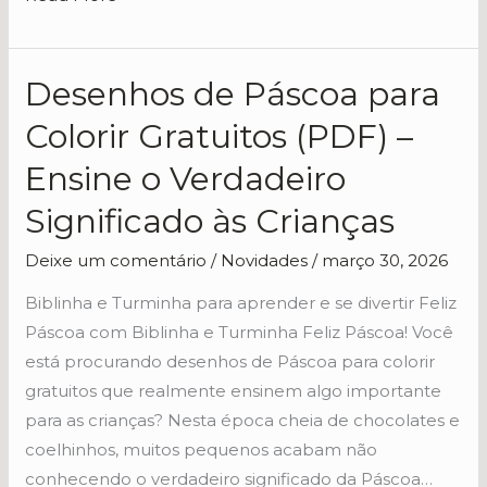
Desenhos de Páscoa para
Desenhos
de
Colorir Gratuitos (PDF) –
Páscoa
Ensine o Verdadeiro
para
Colorir
Significado às Crianças
Gratuitos
Deixe um comentário
/
Novidades
/
março 30, 2026
(PDF)
–
Biblinha e Turminha para aprender e se divertir Feliz
Ensine
Páscoa com Biblinha e Turminha Feliz Páscoa! Você
o
está procurando desenhos de Páscoa para colorir
Verdadeiro
gratuitos que realmente ensinem algo importante
Significado
para as crianças? Nesta época cheia de chocolates e
às
coelhinhos, muitos pequenos acabam não
Crianças
conhecendo o verdadeiro significado da Páscoa…