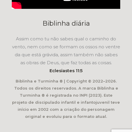
Biblinha diária
Assim como tu não sabes qual o caminho do
vento, nem como se formam os ossos no ventre
da que está grávida, assim também não sabes
as obras de Deus, que faz todas as coisas.
Eclesiastes 11:5
Biblinha e Turminha ® | Copyright © 2022–2026.
Todos os direitos reservados. A marca Biblinha e
Turminha ® é registrada no INPI (2023). Este
projeto de discipulado infantil e infantojuvenil teve
início em 2002 com a criação do personagem
original e evoluiu para o formato atual.