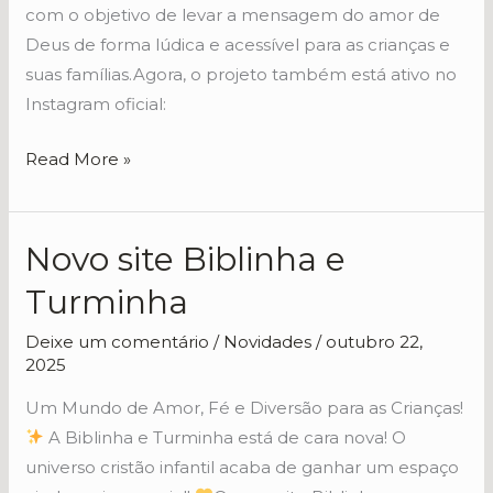
e
com o objetivo de levar a mensagem do amor de
diversão
Deus de forma lúdica e acessível para as crianças e
para
suas famílias.Agora, o projeto também está ativo no
toda
Instagram oficial:
a
família
Read More »
Novo site Biblinha e
Novo
site
Turminha
Biblinha
e
Deixe um comentário
/
Novidades
/
outubro 22,
2025
Turminha
Um Mundo de Amor, Fé e Diversão para as Crianças!
A Biblinha e Turminha está de cara nova! O
universo cristão infantil acaba de ganhar um espaço