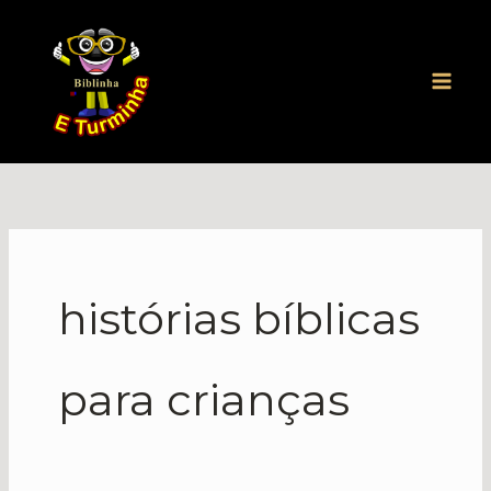
Ir
para
o
conteúdo
histórias bíblicas
para crianças