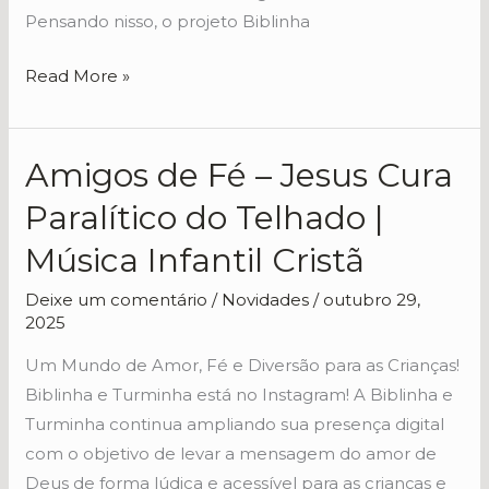
Pensando nisso, o projeto Biblinha
Read More »
Amigos de Fé – Jesus Cura
Amigos
de
Paralítico do Telhado |
Fé
Música Infantil Cristã
–
Jesus
Deixe um comentário
/
Novidades
/
outubro 29,
Cura
2025
Paralítico
Um Mundo de Amor, Fé e Diversão para as Crianças!
do
Biblinha e Turminha está no Instagram! A Biblinha e
Telhado
Turminha continua ampliando sua presença digital
|
com o objetivo de levar a mensagem do amor de
Música
Deus de forma lúdica e acessível para as crianças e