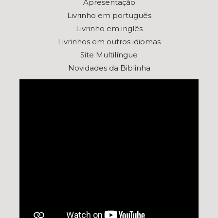
Apresentação
Livrinho em português
Livrinho em inglês
Livrinhos em outros idiomas
Site Multilíngue
Novidades da Biblinha