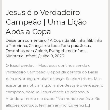
Jesus é o Verdadeiro
Jesus
é
Campeão | Uma Lição
o
Após a Copa
Verdadeiro
Campeão
Deixe um comentário
/
A Copa da Biblinha
,
Biblinha
|
e Turminha
,
Crianças de toda Terra para Jesus
,
Uma
Desenhos para Colorir
,
Evangelismo Infantil
,
Ministerio Infantil
/
julho 9, 2026
Lição
Após
O Brasil perdeu… Mas Jesus continua sendo o
a
verdadeiro Campeão! Depois da derrota do Brasil
Copa
para a Noruega, muitas crianças ficaram tristes. Mas
existe uma notícia muito maior: Jesus é o verdadeiro
campeão, porque Jesus venceu o pecado, o
mundo, a morte e o diabo. “No mundo vocês terão
aflições; contudo, tenham ânimo! Eu venci […]