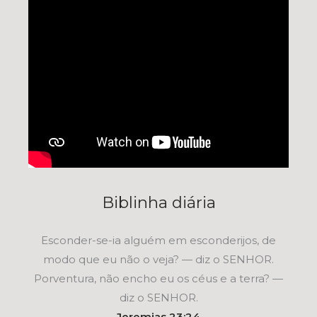
Biblinha diária
Esconder-se-ia alguém em esconderijos, de
modo que eu não o veja? — diz o SENHOR.
Porventura, não encho eu os céus e a terra? —
diz o SENHOR.
Jeremias 23:24