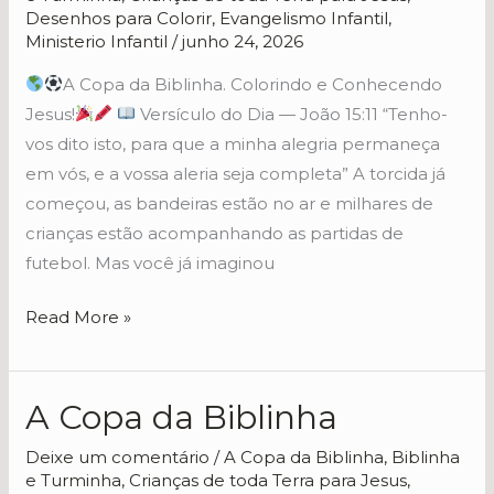
da
Desenhos para Colorir
,
Evangelismo Infantil
,
Biblinha
Ministerio Infantil
/
junho 24, 2026
A Copa da Biblinha. Colorindo e Conhecendo
Jesus!
Versículo do Dia — João 15:11 “Tenho-
vos dito isto, para que a minha alegria permaneça
em vós, e a vossa aleria seja completa” A torcida já
começou, as bandeiras estão no ar e milhares de
crianças estão acompanhando as partidas de
futebol. Mas você já imaginou
Read More »
A Copa da Biblinha
A
Copa
Deixe um comentário
/
A Copa da Biblinha
,
Biblinha
da
e Turminha
,
Crianças de toda Terra para Jesus
,