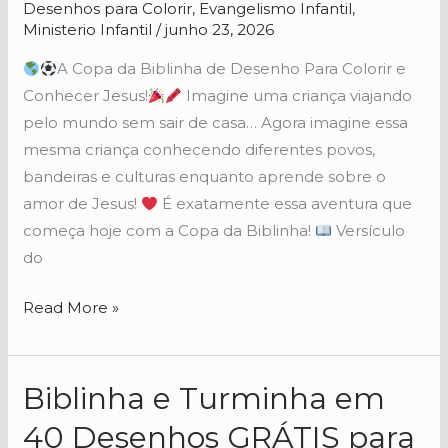
Biblinha
Desenhos para Colorir
,
Evangelismo Infantil
,
Ministerio Infantil
/
junho 23, 2026
A Copa da Biblinha de Desenho Para Colorir e
Conhecer Jesus!
Imagine uma criança viajando
pelo mundo sem sair de casa… Agora imagine essa
mesma criança conhecendo diferentes povos,
bandeiras e culturas enquanto aprende sobre o
amor de Jesus!
É exatamente essa aventura que
começa hoje com a Copa da Biblinha!
Versículo
do
Read More »
Biblinha e Turminha em
Biblinha
e
40 Desenhos GRÁTIS para
Turminha