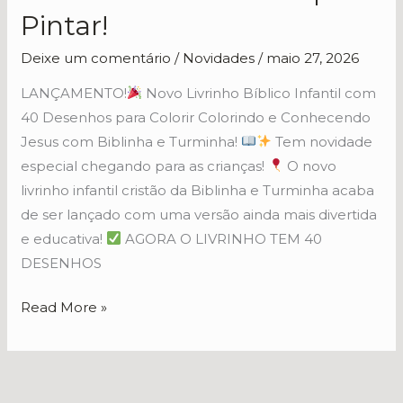
Pintar!
em
40
Deixe um comentário
/
Novidades
/
maio 27, 2026
Desenhos
LANÇAMENTO!
Novo Livrinho Bíblico Infantil com
GRÁTIS
40 Desenhos para Colorir Colorindo e Conhecendo
para
Jesus com Biblinha e Turminha!
Tem novidade
Pintar!
especial chegando para as crianças!
O novo
livrinho infantil cristão da Biblinha e Turminha acaba
de ser lançado com uma versão ainda mais divertida
e educativa!
AGORA O LIVRINHO TEM 40
DESENHOS
Read More »