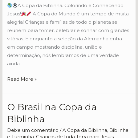
A Copa da Biblinha. Colorindo e Conhecendo
Jesus!
A Copa do Mundo é um tempo de muita
alegria! Crianças e famílias de todo o planeta se
reúnem para torcer, celebrar e sonhar com grandes
vitórias. E enquanto a seleção da Alemanha entra
em campo mostrando disciplina, união e
determinação, nós lembramos de uma verdade
ainda
Read More »
O Brasil na Copa da
O
Brasil
Biblinha
na
Copa
Deixe um comentário
/
A Copa da Biblinha
,
Biblinha
e Turminha
,
Crianças de toda Terra para Jesus
,