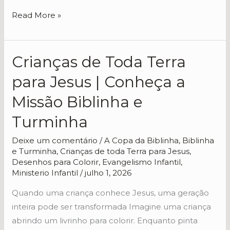
Read More »
Crianças de Toda Terra
Crianças
de
para Jesus | Conheça a
Toda
Missão Biblinha e
Terra
para
Turminha
Jesus
Deixe um comentário
/
A Copa da Biblinha
,
Biblinha
|
e Turminha
,
Crianças de toda Terra para Jesus
,
Conheça
Desenhos para Colorir
,
Evangelismo Infantil
,
a
Ministerio Infantil
/
julho 1, 2026
Missão
Quando uma criança conhece Jesus, uma geração
Biblinha
inteira pode ser transformada Imagine uma criança
e
abrindo um livrinho para colorir. Enquanto pinta
Turminha