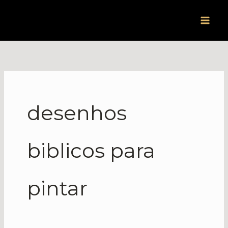
Ir
para
o
conteúdo
desenhos
biblicos para
pintar