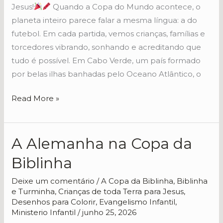
Jesus!
Quando a Copa do Mundo acontece, o
planeta inteiro parece falar a mesma língua: a do
futebol. Em cada partida, vemos crianças, famílias e
torcedores vibrando, sonhando e acreditando que
tudo é possível. Em Cabo Verde, um país formado
por belas ilhas banhadas pelo Oceano Atlântico, o
Read More »
A Alemanha na Copa da
A
Alemanha
Biblinha
na
Copa
Deixe um comentário
/
A Copa da Biblinha
,
Biblinha
e Turminha
,
Crianças de toda Terra para Jesus
,
da
Desenhos para Colorir
,
Evangelismo Infantil
,
Biblinha
Ministerio Infantil
/
junho 25, 2026