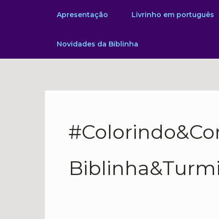
Ir
Apresentação
Livrinho em português
para
o
Novidades da Biblinha
conteúdo
#Colorindo&Co
Biblinha&Turm