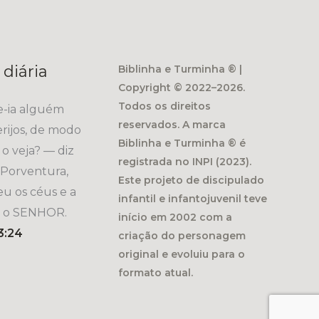
 diária
Biblinha e Turminha ® |
Copyright © 2022–2026.
Todos os direitos
e-ia alguém
reservados. A marca
rijos, de modo
Biblinha e Turminha ® é
o veja? — diz
registrada no INPI (2023).
Porventura,
Este projeto de discipulado
u os céus e a
infantil e infantojuvenil teve
z o SENHOR.
início em 2002 com a
3:24
criação do personagem
original e evoluiu para o
formato atual.