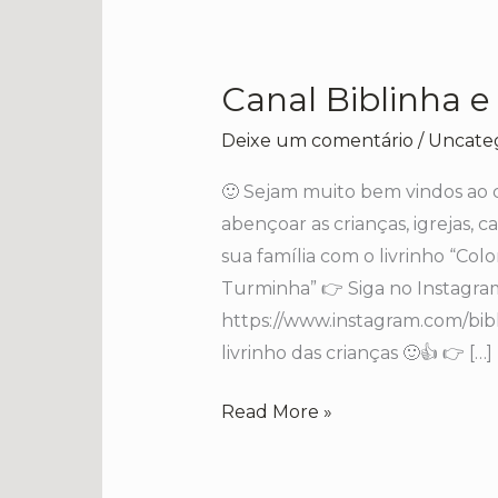
Canal Biblinha 
Canal
Biblinha
Deixe um comentário
/
Uncate
e
Turminha
🙂 Sejam muito bem vindos ao 
no
abençoar as crianças, igrejas, ca
YouTube
sua família com o livrinho “Col
Turminha” 👉 Siga no Instagra
https://www.instagram.com/bibl
livrinho das crianças 🙂👍 👉 […]
Read More »