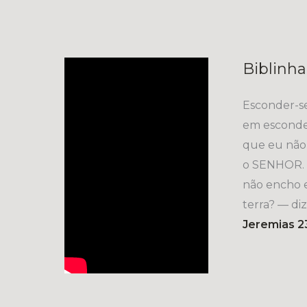
Biblinha
Esconder-s
em esconde
que eu não 
o SENHOR. 
não encho e
terra? — di
Jeremias 2